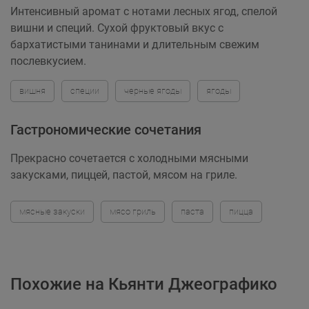
Интенсивный аромат с нотами лесных ягод, спелой
вишни и специй. Сухой фруктовый вкус с
бархатистыми танинами и длительным свежим
послевкусием.
вишня
специи
черные ягоды
ягоды
Гастрономические сочетания
Прекрасно сочетается с холодными мясными
закусками, пиццей, пастой, мясом на гриле.
мясные закуски
мясо гриль
паста
пицца
Похожие на Кьянти Джеографико