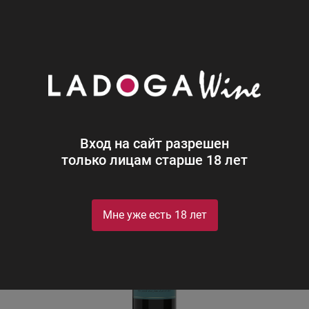
0
Каталог
Вино
Италия
Красное
Сухое
Кьянти
Кьянти Джеографико
Chianti DOCG Geografico
Вход на сайт разрешен
только лицам старше 18 лет
Мне уже есть 18 лет