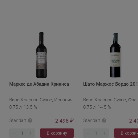
Маркес де Абадиа Крианса
Шато Маржос Бордо 20
Вино Красное Сухое, Испания,
Вино Красное Сухое, Фра
0.75 л, 13.5 %
0.75 л, 14.5 %
2 498
2 4
₽
Standart
Standart
В корзину
В корзи