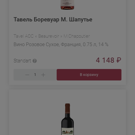
Тавель Боревуар М. Шапутье
Tavel AOC « Beaurevoir » M.Chapoutier
Вино Розовое Сухое, Франция, 0.75 л, 14 %
4 148
₽
Standart
В корзину