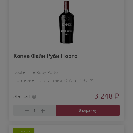
Копке Файн Руби Порто
Kopke Fine Ruby Porto
Портвейн, Португалия, 0.75 л, 19.5 %
3 248
₽
Standart
В корзину