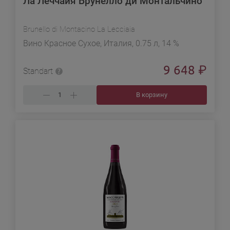
Ла Леччайя Брунелло ди Монтальчино
Brunello di Montacino La Lecciaia
Вино Красное Сухое, Италия, 0.75 л, 14 %
9 648
₽
Standart
В корзину