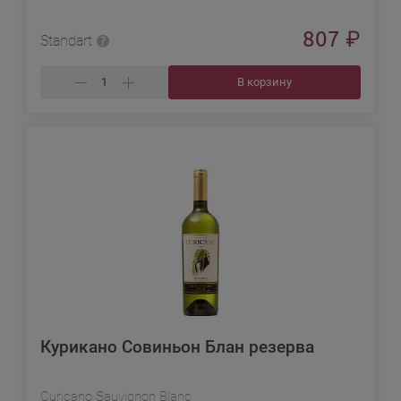
807
₽
Standart
В корзину
Курикано Совиньон Блан резерва
Curicano Sauvignon Blanc