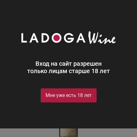
0
Каталог
Вино
Аргентина
Красное
Сухое
Ник
Николас Катена Cапата 2019
Nicolas Catena Zapata
Вход на сайт разрешен
только лицам старше 18 лет
JS 98
Vinous 96
WA 96
Мне уже есть 18 лет