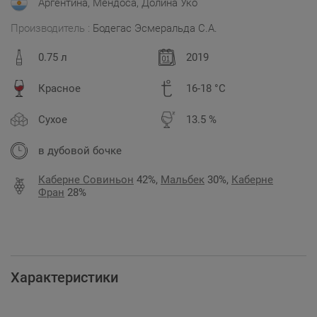
Аргентина, Мендоса, Долина Уко
Производитель :
Бодегас Эсмеральда С.А.
0.75 л
2019
Красное
16-18 °C
Сухое
13.5 %
в дубовой бочке
Каберне Совиньон
42%,
Мальбек
30%,
Каберне
Фран
28%
Характеристики