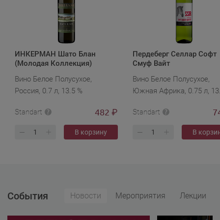
ИНКЕРМАН Шато Блан
Пердеберг Селлар Софт
(Молодая Коллекция)
Смуф Вайт
Вино Белое Полусухое,
Вино Белое Полусухое,
Россия, 0.7 л, 13.5 %
Южная Африка, 0.75 л, 13
482
7
₽
Standart
Standart
В корзину
В корзи
События
Новости
Мероприятия
Лекции