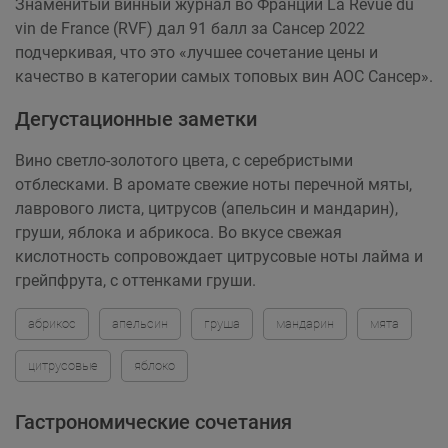
Знаменитый винный журнал во Франции La Revue du
vin de France (RVF) дал 91 балл за Сансер 2022
подчеркивая, что это «лучшее сочетание цены и
качество в категории самых топовых вин АОС Сансер».
Дегустационные заметки
Вино светло-золотого цвета, с серебристыми
отблесками. В аромате свежие ноты перечной мяты,
лаврового листа, цитрусов (апельсин и мандарин),
груши, яблока и абрикоса. Во вкусе свежая
кислотность сопровождает цитрусовые ноты лайма и
грейпфрута, с оттенками груши.
абрикос
апельсин
груша
мандарин
мята
цитрусовые
яблоко
Гастрономические сочетания