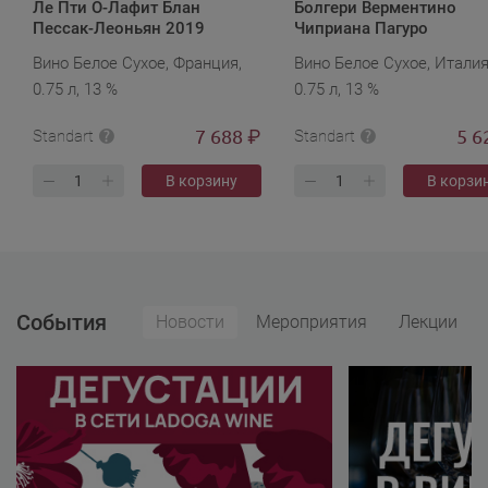
Ле Пти О-Лафит Блан
Болгери Верментино
Пессак-Леоньян 2019
Чиприана Пагуро
Вино Белое Сухое, Франция,
Вино Белое Сухое, Италия
0.75 л, 13 %
0.75 л, 13 %
7 688
5 6
₽
Standart
Standart
В корзину
В корзи
События
Новости
Мероприятия
Лекции