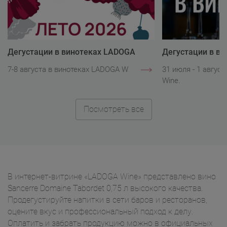
Дегустации в винотеках LADOGA
Дегустации в в
Wine
Wine
7-8 августа в винотеках LADOGA Wine.
31 июля - 1 авгус
Wine.
Посмотреть все
В интернет-витрине «LADOGA Wine» представлено вино
Sancerre Domaine Tabordet 0,75 л высокого качества.
Продегустируйте напитки в сети баров и ресторанов,
оцените вкус и профессиональный подход к делу.
Оплатить и забрать продукцию можно в официальных