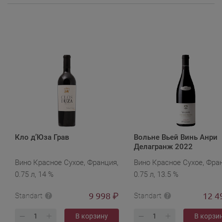
Кло д’Юза Грав
Вольне Вьей Винь Анри
Делагранж 2022
Вино Красное Сухое, Франция,
Вино Красное Сухое, Фра
0.75 л, 14 %
0.75 л, 13.5 %
9 998
12 4
₽
Standart
Standart
В корзину
В корзи