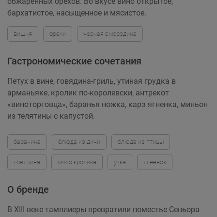
обжаренных орехов. Во вкусе вино открытое,
бархатистое, насыщенное и мясистое.
вишня
орехи
черная смородина
Гастрономические сочетания
Петух в вине, говядина-гриль, утиная грудка в
арманьяке, кролик по-королевски, антрекот
«виноторговца», баранья ножка, карэ ягненка, миньон
из телятины с капустой.
баранина
блюда из дичи
блюда из птицы
говядина
мясо кролика
утка
ягненок
О бренде
В XIII веке тамплиеры превратили поместье Сеньора