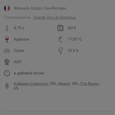
Франция, Бордо, Сен-Жюльен
Производитель :
Grands Vins de Bordeauх
0.75 л
2014
Красное
17-20 °C
Сухое
13.5 %
AOC
в дубовой бочке
Каберне Совиньон
76%,
Мерло
18%,
Пти Вердо
6%