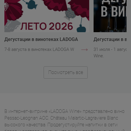
Дегустации в винотеках LADOGA
Дегустации в в
Wine
Wine
7-8 августа в винотеках LADOGA Wine.
31 июля - 1 авгус
Wine.
Посмотреть все
В интернет-витрине «LADOGA Wine» представлено вино
Pessac-Leognan AOC. Château Malartic-Lagraviere Blanc
высокого качества. Продегустируйте напитки в сети