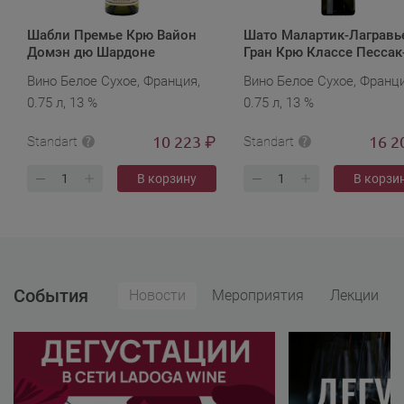
Шабли Премье Крю Вайон
Шато Малартик-Лагравь
Домэн дю Шардоне
Гран Крю Классе Пессак
Леоньян Блан 2023
Вино Белое Сухое, Франция,
Вино Белое Сухое, Франци
0.75 л, 13 %
0.75 л, 13 %
10 223
16 2
₽
Standart
Standart
В корзину
В корзи
События
Новости
Мероприятия
Лекции