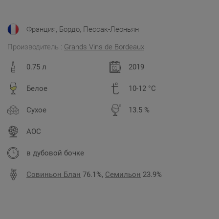
Франция, Бордо, Пессак-Леоньян
Производитель :
Grands Vins de Bordeauх
0.75 л
2019
Белое
10-12 °C
Сухое
13.5 %
AOC
в дубовой бочке
Совиньон Блан
76.1%,
Семильон
23.9%