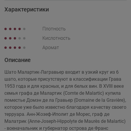
Характеристики
Плотность
Кислотность
Аромат
Описание
Шато Малартик-Лагравьер входит в узкий круг из 6
шато, которые присутствуют в классификации Грава
1953 года и для красных, и для белых вин. В XVIII веке
семья графа де Малартик (Comte de Malartic) купила
поместье Домэн де ла Гравьер (Domaine de la Gravière),
которое уже было известно благодаря качеству своего
терруара. Анн-Жозеф-Иполит де Морес, граф де
Малатрик (Anne-Joseph-Hippolyte de Maurès de Malartic)
- военачальник и губернатор острова де Франс