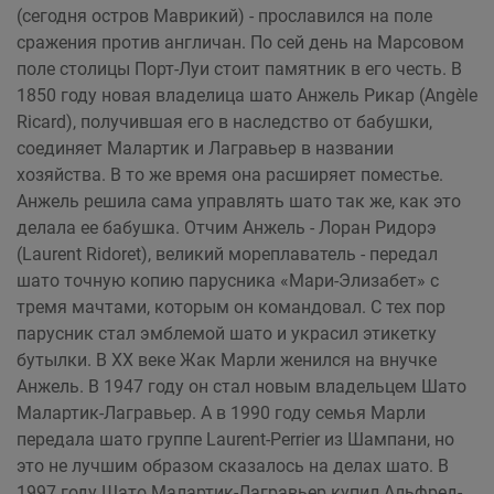
(сегодня остров Маврикий) - прославился на поле
сражения против англичан. По сей день на Марсовом
поле столицы Порт-Луи стоит памятник в его честь. В
1850 году новая владелица шато Анжель Рикар (Angèle
Ricard), получившая его в наследство от бабушки,
соединяет Малартик и Лагравьер в названии
хозяйства. В то же время она расширяет поместье.
Анжель решила сама управлять шато так же, как это
делала ее бабушка. Отчим Анжель - Лоран Ридорэ
(Laurent Ridoret), великий мореплаватель - передал
шато точную копию парусника «Мари-Элизабет» с
тремя мачтами, которым он командовал. С тех пор
парусник стал эмблемой шато и украсил этикетку
бутылки. В ХХ веке Жак Марли женился на внучке
Анжель. В 1947 году он стал новым владельцем Шато
Малартик-Лагравьер. А в 1990 году семья Марли
передала шато группе Laurent-Perrier из Шампани, но
это не лучшим образом сказалось на делах шато. В
1997 году Шато Малартик-Лагравьер купил Альфред-