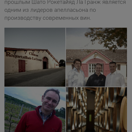
прошлым Шато Рокетайяд Ла Гранж является
одним из лидеров апелласьона по
производству современных вин.