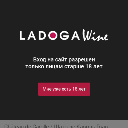
0
Производители
Vignobles Guignard
Vignobles Guignard
Вход на сайт разрешен
только лицам старше 18 лет
Мне уже есть 18 лет
Сегодня братья Доменик, Бруно и Паскаль
Гиньяр продолжают семейную традицию.
Château de Carolle / Шато де Кароль Грав