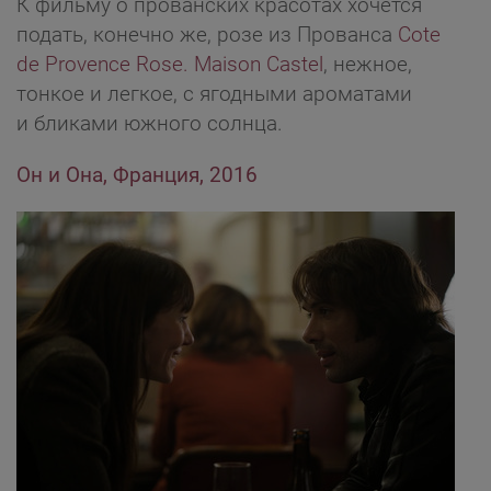
К фильму о прованских красотах хочется
подать, конечно же, розе из Прованса
Cote
de Provence Rose. Maison Castel
, нежное,
тонкое и легкое, с ягодными ароматами
и бликами южного солнца.
Он и Она, Франция, 2016