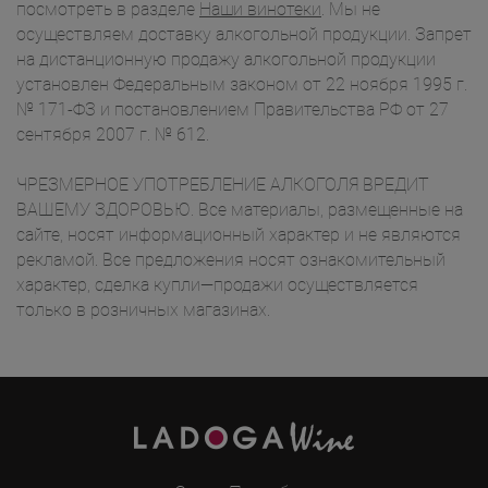
посмотреть в разделе
Наши винотеки
. Мы не
осуществляем доставку алкогольной продукции. Запрет
на дистанционную продажу алкогольной продукции
установлен Федеральным законом от 22 ноября 1995 г.
№ 171-ФЗ и постановлением Правительства РФ от 27
сентября 2007 г. № 612.
ЧРЕЗМЕРНОЕ УПОТРЕБЛЕНИЕ АЛКОГОЛЯ ВРЕДИТ
ВАШЕМУ ЗДОРОВЬЮ. Все материалы, размещенные на
сайте, носят информационный характер и не являются
рекламой. Все предложения носят ознакомительный
характер, сделка купли—продажи осуществляется
только в розничных магазинах.