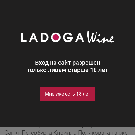
0
Новости
Блог
LADOGA на форуме «Сделано в
России»
Вход на сайт разрешен
только лицам старше 18 лет
27 апреля в историческом парке «Россия –
моя история» в Санкт-Петербурге компания
LADOGA приняла участие в первом
Мне уже есть 18 лет
экспортном форуме «Сделано в России».
В рамках мероприятия состоялось пленарное
заседание с участием вице-губернатора
Санкт-Петербурга Кирилла Полякова, а также