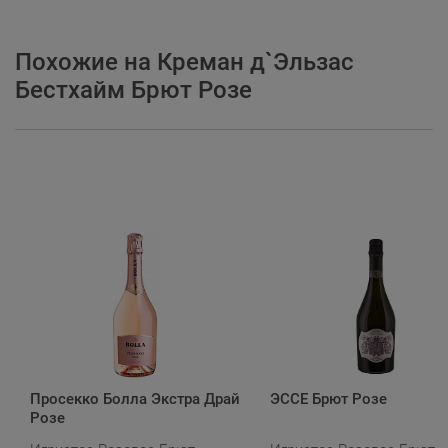
Похожие на Креман д`Эльзас
Бестхайм Брют Розе
Просекко Болла Экстра Драй
ЭССЕ Брют Розе
Розе