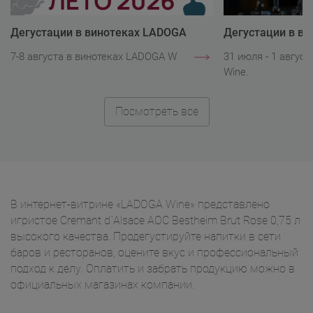
Дегустации в винотеках LADOGA
Дегустации в в
Wine
Wine
7-8 августа в винотеках LADOGA Wine.
31 июля - 1 авгус
Wine.
Посмотреть все
В интернет-витрине «LADOGA Wine» представлено
игристое Cremant d`Alsace AOC Bestheim Brut Rose 0,75 л
высокого качества. Продегустируйте напитки в сети
баров и ресторанов, оцените вкус и профессиональный
подход к делу. Оплатить и забрать продукцию можно в
официальных магазинах компании.