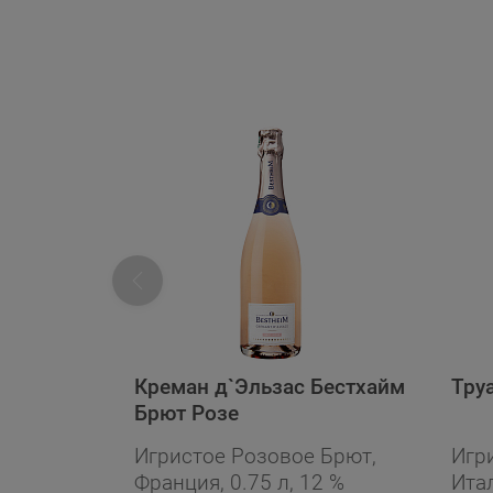
Креман д`Эльзас Бестхайм
Тру
Брют Розе
Игристое Розовое Брют,
Игр
Франция, 0.75 л, 12 %
Итал