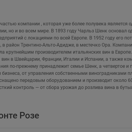
 частью компании , которая уже более полувека является од
лии, но и во всем мире. В 1893 году Чарльз Шенк основал
дприятий с локациями по всей Европе. В 1952 году его пот
, в район Трентино-Альто-Адидже, в местечко Ора. Компан
ла крупнейшим производителем итальянских вин в Европе.
вин в Швейцарии, Франции, Италии и Испании, а также ком
ния по-прежнему принадлежит семье Шенк, а четвертое и
м бизнеса, от управления собственными виноградниками 
оснащено передовым оборудованием и производит около 60
ткий контроль — от сбора урожая до розлива вина в буты
онте Розе