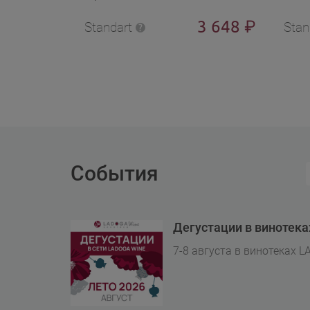
3 648
₽
Standart
Stan
События
Дегустации в винотек
7-8 августа в винотеках L