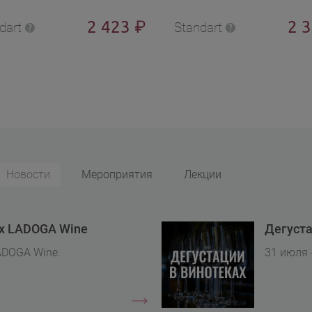
2 423
2 
₽
dart
Standart
Новости
Мероприятия
Лекции
ах LADOGA Wine
Дегуста
ADOGA Wine.
31 июля 