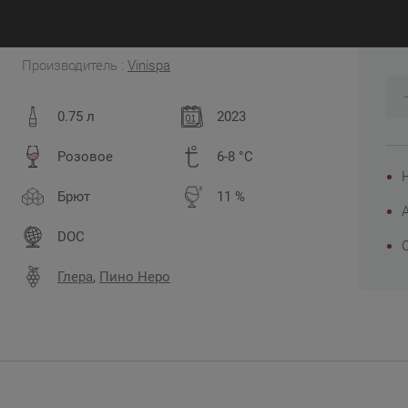
2
Италия, Венето, Тревизо
Производитель :
Vinispa
0.75 л
2023
Розовое
6-8 °C
Брют
11 %
DOC
Глера
,
Пино Неро