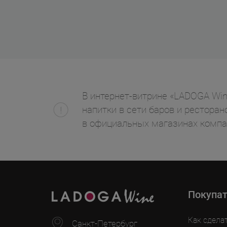
В интернет-витрине «LADOGA Win
напитки в сети баров и ресторан
в официальных магазинах компа
Покупа
Как сдела
Санкт-Петербург