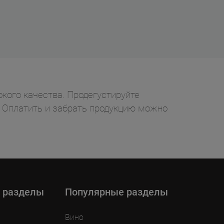
окого качества. Продегустируйте
у. Оплатить и забрать продукцию можно
 разделы
Популярные разделы
Вино