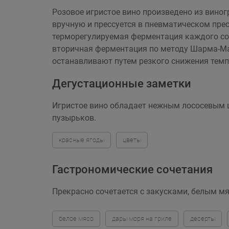
Розовое игристое вино произведено из виног
вручную и прессуется в пневматическом пре
терморегулируемая ферментация каждого сор
вторичная ферментация по методу Шарма-Мар
останавливают путем резкого снижения темп
Дегустационные заметки
Игристое вино обладает нежным лососевым ц
пузырьков.
красные ягоды
цветы
Гастрономические сочетания
Прекрасно сочетается с закусками, белым мя
белое мясо
дары моря на гриле
десерты