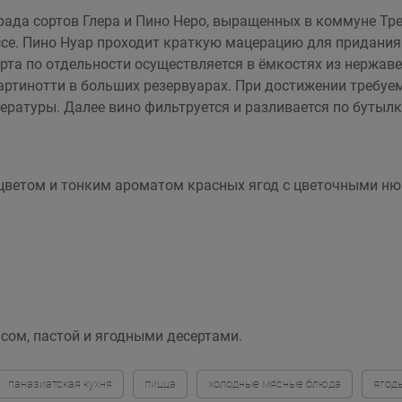
рада сортов Глера и Пино Неро, выращенных в коммуне Тре
ссе. Пино Нуар проходит краткую мацерацию для придания 
та по отдельности осуществляется в ёмкостях из нержав
тинотти в больших резервуарах. При достижении требуем
ературы. Далее вино фильтруется и разливается по бутыл
ветом и тонким ароматом красных ягод с цветочными нюа
сом, пастой и ягодными десертами.
паназиатская кухня
пицца
холодные мясные блюда
ягод