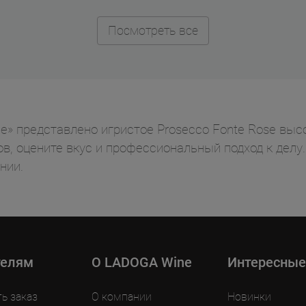
Посмотреть все
e» представлено игристое Prosecco Fonte Rose выс
ов, оцените вкус и профессиональный подход к дел
нии.
телям
O LADOGA Wine
Интересные
ть заказ
О компании
Новинки