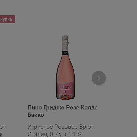
окупка
Пино Гриджо Розе Колле
Просек
Бакко
Драй Р
ют,
Игристое Розовое Брют,
Игристо
%
Италия, 0.75 л, 11 %
Италия,