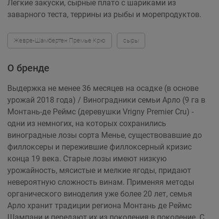
Легкие закуски, сырные плато с шариками из
заварного теста, террины из рыбы и морепродуктов.
Жевре-Шамбертен Премье Крю
сыры
О бренде
Выдержка не менее 36 месяцев на осадке (в основе
урожай 2018 года) / Виноградники семьи Арло (9 га в
Монтань-де Реймс (деревушки Vrigny Premier Cru) -
одни из немногих, на которых сохранились
виноградные лозы сорта Менье, существовавшие до
филлоксеры и пережившие филлоксерный кризис
конца 19 века. Старые лозы имеют низкую
урожайность, мясистые и мелкие ягоды, придают
невероятную сложность винам. Применяя методы
органического виноделия уже более 20 лет, семья
Арло хранит традиции региона Монтань де Реймс
Шампани и передают их из поколения в поколение. C