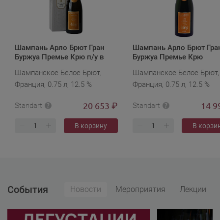
Шампань Арло Брют Гран
Шампань Арло Брют Гра
Буржуа Премье Крю п/у в
Буржуа Премье Крю
подарочной упаковке
Шампанское Белое Брют,
Шампанское Белое Брют,
Франция, 0.75 л, 12.5 %
Франция, 0.75 л, 12.5 %
20 653
14 9
₽
Standart
Standart
В корзину
В корзи
События
Новости
Мероприятия
Лекции