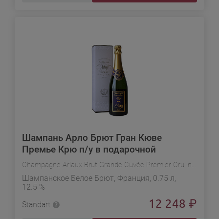
Шампань Арло Брют Гран Кюве
Премье Крю п/у в подарочной
упаковке
Champagne Arlaux Brut Grande Cuvée Premier Cru in gift box
Шампанское Белое Брют, Франция, 0.75 л,
12.5 %
12 248
₽
Standart