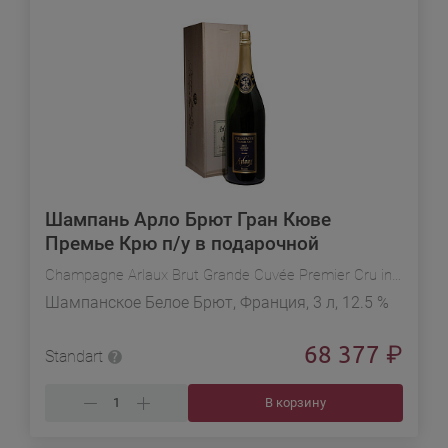
Шампань Арло Брют Гран Кюве
Премье Крю п/у в подарочной
упаковке
Champagne Arlaux Brut Grande Cuvée Premier Cru in gift box
Шампанское Белое Брют, Франция, 3 л, 12.5 %
68 377
₽
Standart
В корзину