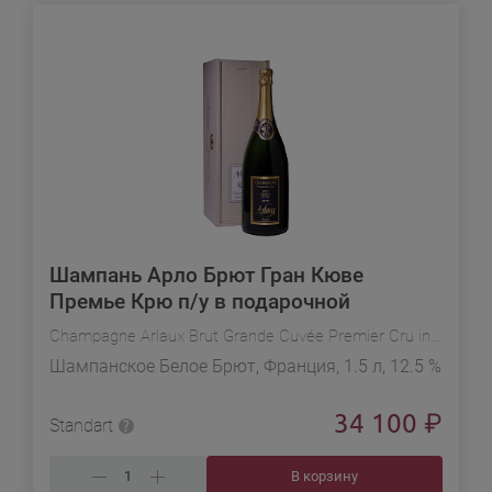
Шампань Арло Брют Гран Кюве
Премье Крю п/у в подарочной
упаковке
Champagne Arlaux Brut Grande Cuvée Premier Cru in gift box
Шампанское Белое Брют, Франция, 1.5 л, 12.5 %
34 100
₽
Standart
В корзину