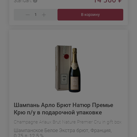
Standart
В корзину
Шампань Арло Брют Натюр Премье
Крю п/у в подарочной упаковке
Champagne Arlaux Brut Nature Premier Cru in gift box
Шампанское Белое Экстра брют, Франция,
0.75 л, 12.5 %