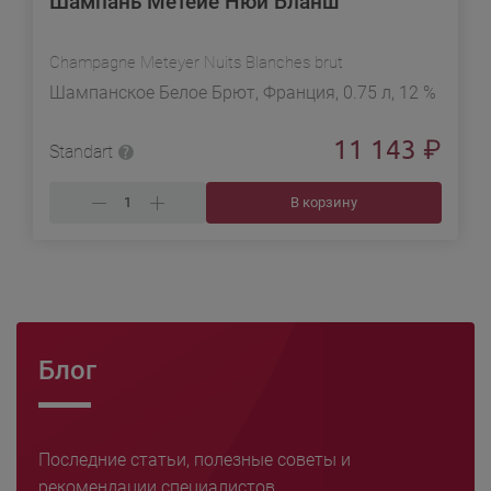
Шампань Метейе Нюи Бланш
Champagne Meteyer Nuits Blanches brut
Шампанское Белое Брют, Франция, 0.75 л, 12 %
11 143
₽
Standart
В корзину
Блог
Последние статьи, полезные советы и
рекомендации специалистов