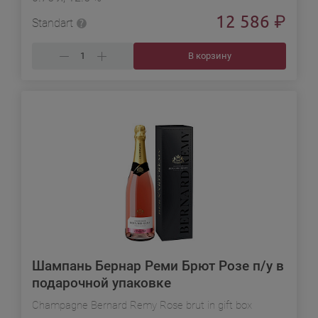
12 586
₽
Standart
В корзину
Шампань Бернар Реми Брют Розе п/у в
подарочной упаковке
Champagne Bernard Remy Rose brut in gift box