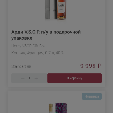
Арди V.S.O.P. п/у в подарочной
упаковке
Hardy VSOP Gift Box
Коньяк, Франция, 0.7 л, 40 %
9 998
₽
Standart
В корзину
Новинка