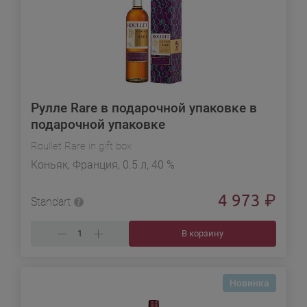
Рулле Rare в подарочной упаковке в
подарочной упаковке
Roullet Rare in gift box
Коньяк, Франция, 0.5 л, 40 %
4 973
₽
Standart
В корзину
Новинка