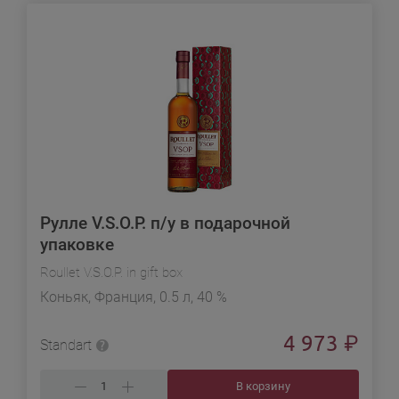
Рулле V.S.O.P. п/у в подарочной
упаковке
Roullet V.S.O.P. in gift box
Коньяк, Франция, 0.5 л, 40 %
4 973
₽
Standart
В корзину