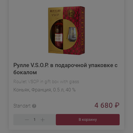
Рулле V.S.O.P. в подарочной упаковке с
бокалом
Roullet VSOP in gift box with glass
Коньяк, Франция, 0.5 л, 40 %
4 680
₽
Standart
В корзину