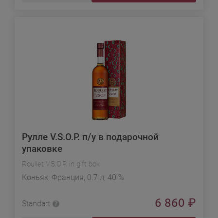
Рулле V.S.O.P. п/у в подарочной
упаковке
Roullet V.S.O.P. in gift box
Коньяк, Франция, 0.7 л, 40 %
6 860
₽
Standart