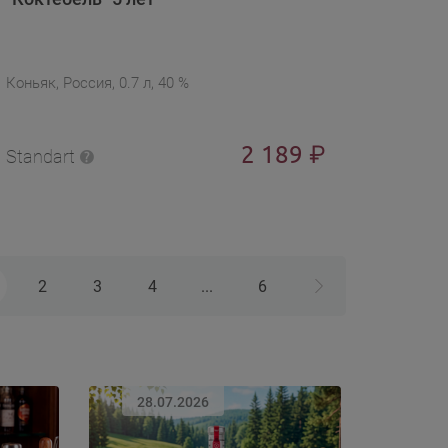
Коньяк, Россия, 0.7 л, 40 %
2 189
₽
Standart
2
3
4
...
6
28.07.2026