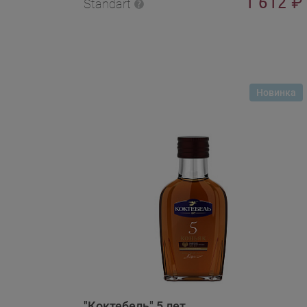
1 612
₽
Standart
Новинка
"Коктебель" 5 лет