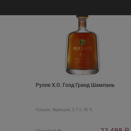
Рулле Х.О. Голд Гранд Шампань
Коньяк, Франция, 0.7 л, 40 %
22 498
₽