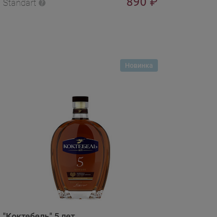
890
₽
Standart
Новинка
"Коктебель" 5 лет