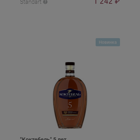
1 242
₽
Standart
Новинка
"Коктебель" 5 лет