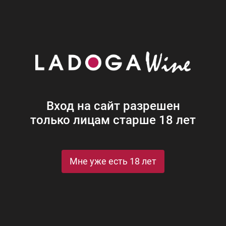
Наши винотеки
Акции
Новости
Блог
Винная
Ром
Виски
Ликеры
Коньяк
Джин
Крепк
Вход на сайт разрешен
только лицам старше 18 лет
Мне уже есть 18 лет