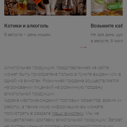
Котики и алкоголь
Возьмите каба
8 августа – день кошек.
Не зря день цукк
в августе, 8 числа.
Алкогольная продукция, представленная на сайте,
может быть приобретена только в пункте выдачи или в
одной из винотек. Розничная продажа осуществляется
на основании лицензий на розничную продажу
алкогольной продукции.
Адреса местонахождений торговых объектов, время их
работы, а также иную информацию вы можете
посмотреть в разделе
Наши винотеки
. Мы не
осуществляем доставку алкогольной продукции. Запрет
на дистанционную продажу алкогольной продукции