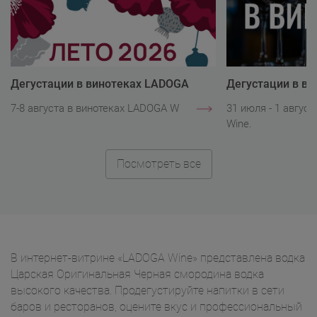
Дегустации в винотеках LADOGA
Дегустации в в
Wine
Wine
7-8 августа в винотеках LADOGA Wine.
31 июля - 1 авгус
Wine.
Посмотреть все
В интернет-витрине «LADOGA Wine» представлена водка
Царская Оригинальная Черная смородина водка
высокого качества. Продегустируйте напитки в сети
баров и ресторанов, оцените вкус и профессиональный