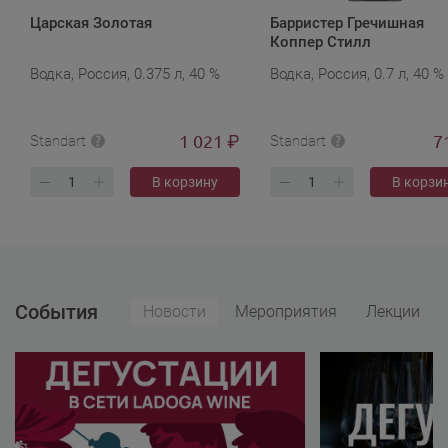
Царская Золотая
Барристер Гречишная
Коппер Стилл
Водка, Россия, 0.375 л, 40 %
Водка, Россия, 0.7 л, 40 %
1 021
7
₽
Standart
Standart
В корзину
В корзи
События
Новости
Мероприятия
Лекции