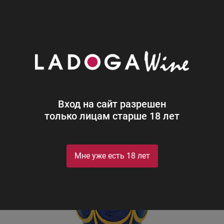
0
Каталог
Водка
Императорская коллекция Графин Яйцо 
Императорская коллекция Графин
Яйцо (сапфир) в бархат.п/у
Imperial collection Sapphire (blue) in velvet gift box
Вход на сайт разрешен
только лицам старше 18 лет
Мне уже есть 18 лет