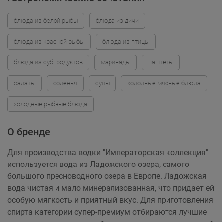
блюда из белой рыбы
блюда из дичи
блюда из красной рыбы
блюда из птицы
блюда из субпродуктов
маринады
паштеты
салаты
соленья
супы
холодные мясные блюда
холодные рыбные блюда
О бренде
Для производства водки "Императорская коллекция"
используется вода из Ладожского озера, самого
большого пресноводного озера в Европе. Ладожская
вода чистая и мало минерализованная, что придает ей
особую мягкость и приятный вкус. Для приготовления
спирта категории супер-премиум отбираются лучшие