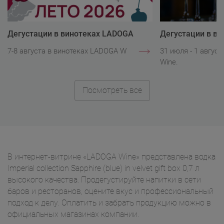
Дегустации в винотеках LADOGA
Дегустации в в
Wine
Wine
7-8 августа в винотеках LADOGA Wine.
31 июля - 1 авгус
Wine.
Посмотреть все
В интернет-витрине «LADOGA Wine» представлена водка
Imperial collection Sapphire (blue) in velvet gift box 0,7 л
высокого качества. Продегустируйте напитки в сети
баров и ресторанов, оцените вкус и профессиональный
подход к делу. Оплатить и забрать продукцию можно в
официальных магазинах компании.