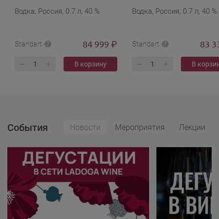
бархат.п/у в подарочной
изумруд) в бархат.п/у в
Водка, Россия, 0.7 л, 40 %
Водка, Россия, 0.7 л, 40 %
упаковке
подарочной упаковке
84 999
83 3
₽
Standart
Standart
В корзину
В корзи
События
Новости
Мероприятия
Лекции