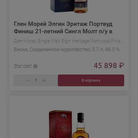
Глен Морей Элгин Эритаж Портвуд
Финиш 21-летний Сингл Молт п/у в
подарочной упаковке
Glen Moray Single Malt Elgin Heritage Portwood Finish 21 YO in gift box
Виски, Соединенное королевство, 0.7 л, 46.3 %
45 898
₽
Standart
В корзину