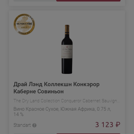
Драй Лэнд Коллекшн Конкэрор
Каберне Совиньон
The Dry Land Collection Conqueror Cabernet Sauvignon
Вино Красное Сухое, Южная Африка, 0.75 л,
14 %
3 123
₽
Standart