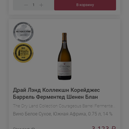
В корзину
Драй Лэнд Коллекшн Корейджес
Баррель Ферментед Шенен Блан
The Dry Land Collection Courageous Barrel Fermented Chenin Blanc
Вино Белое Сухое, Южная Африка, 0.75 л, 14 %
3 123
₽