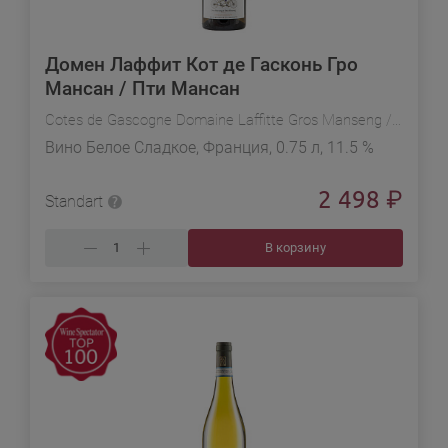
Домен Лаффит Кот де Гасконь Гро
Мансан / Пти Мансан
Cotes de Gascogne Domaine Laffitte Gros Manseng / Petit Manseng
Вино Белое Сладкое, Франция, 0.75 л, 11.5 %
2 498
₽
Standart
В корзину