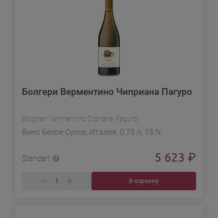
Болгери Верментино Чиприана Пагуро
Bolgheri Vermentino Cipriana Paguro
Вино Белое Сухое, Италия, 0.75 л, 13 %
5 623
₽
Standart
В корзину