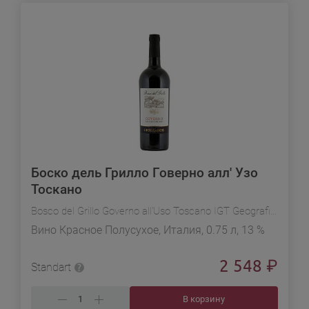
Боско дель Грилло Говерно алл' Узо
Тоскано
Bosco del Grillo Governo all'Uso Toscano IGT Geografico
Вино Красное Полусухое, Италия, 0.75 л, 13 %
2 548
₽
Standart
В корзину