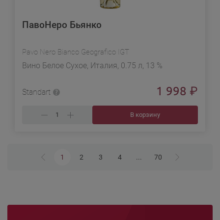
ПавоНеро Бьянко
Pavo Nero Bianco Geografico IGT
Вино Белое Сухое, Италия, 0.75 л, 13 %
1 998
₽
Standart
В корзину
1
2
3
4
...
70