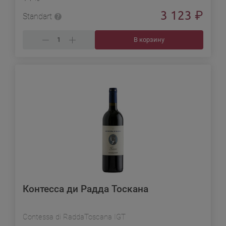
3 123
₽
Standart
В корзину
Контесса ди Радда Тоскана
Contessa di RaddaToscana IGT