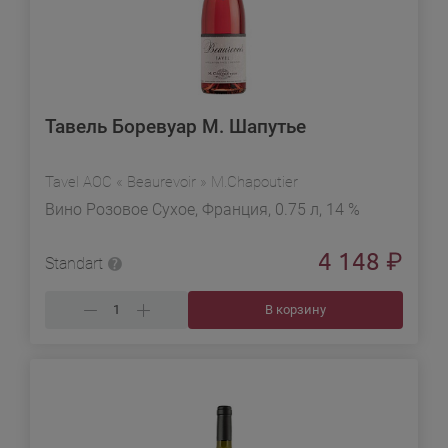
Тавель Боревуар М. Шапутье
Tavel AOC « Beaurevoir » M.Chapoutier
Вино Розовое Сухое, Франция, 0.75 л, 14 %
4 148
₽
Standart
В корзину