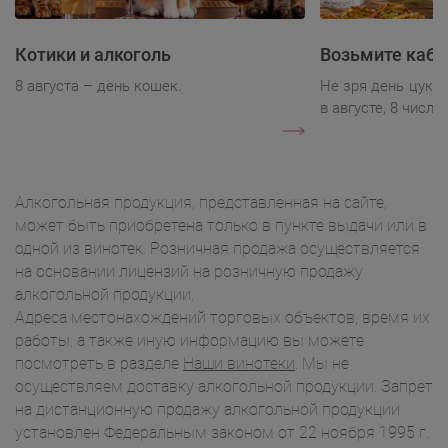
Котики и алкоголь
Возьмите каба
8 августа – день кошек.
Не зря день цукк
в августе, 8 числа.
Алкогольная продукция, представленная на сайте,
может быть приобретена только в пункте выдачи или в
одной из винотек. Розничная продажа осуществляется
на основании лицензий на розничную продажу
алкогольной продукции.
Адреса местонахождений торговых объектов, время их
работы, а также иную информацию вы можете
посмотреть в разделе
Наши винотеки
. Мы не
осуществляем доставку алкогольной продукции. Запрет
на дистанционную продажу алкогольной продукции
установлен Федеральным законом от 22 ноября 1995 г.