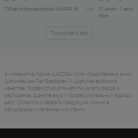
Wine
Wine
7-8 августа в винотеках LADOGA Wine.
31 июля - 1 авгус
Wine.
Посмотреть все
В интернет-витрине «LADOGA Wine» представлено вино
Шатонёф-дю-Пап Барберак М. Шапутье высокого
качества. Продегустируйте напитки в сети баров и
ресторанов, оцените вкус и профессиональный подход к
делу. Оплатить и забрать продукцию можно в
официальных магазинах компании.