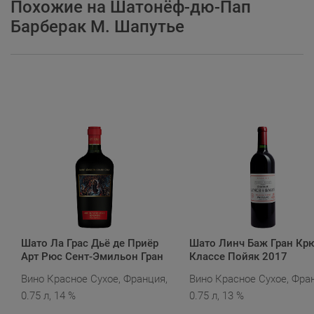
Похожие на Шатонёф-дю-Пап
Барберак М. Шапутье
Шато Ла Грас Дьё де Приёр
Шато Линч Баж Гран Кр
Арт Рюс Сент-Эмильон Гран
Классе Пойяк 2017
Крю 2019 (картон. корх6)
Вино Красное Сухое, Франция,
Вино Красное Сухое, Фра
0.75 л, 14 %
0.75 л, 13 %