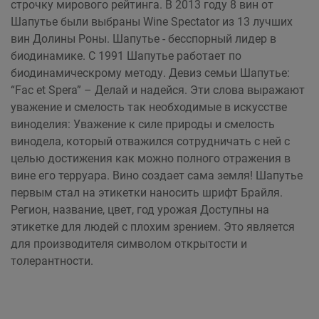
строчку мирового рейтинга. В 2013 году 8 вин от
Шапутье были выбраны Wine Spectator из 13 лучших
вин Долины Роны. Шапутье - бесспорный лидер в
биодинамике. С 1991 Шапутье работает по
биодинамическрому методу. Девиз семьи Шапутье:
“Fac et Spera” – Делай и надейся. Эти слова выражают
уважение и смелость так необходимые в искусстве
виноделия: Уважение к силе природы и смелость
винодела, который отважился сотрудничать с ней с
целью достижения как можно полного отражения в
вине его терруара. Вино создает сама земля! Шапутье
первым стал на этикетки наносить шрифт Брайля.
Регион, название, цвет, год урожая Доступны на
этикетке для людей с плохим зрением. Это является
для производителя символом открытости и
толерантности.