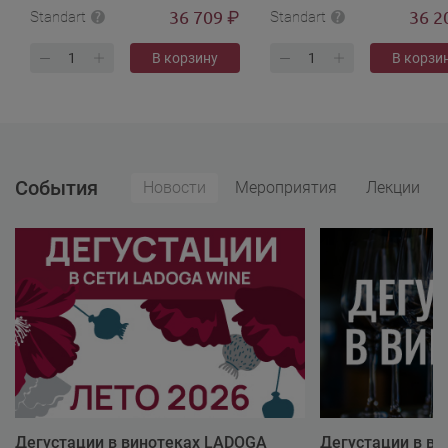
36 709
36 2
₽
Standart
Standart
В корзину
В корзи
События
Новости
Мероприятия
Лекции
Дегустации в винотеках LADOGA
Дегустации в в