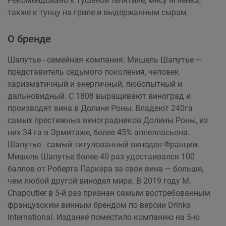
Рекомендовано к тушеной телятине, мясу ягненка,
также к тунцу на гриле и выдержанным сырам.
О бренде
Шапутье - семейная компания. Мишель Шапутье —
представитель седьмого поколения, человек
харизматичный и энергичный, любопытный и
дальновидный. C 1808 выращивают виноград и
производят вина в Долине Роны. Владеют 240га
самых престижных виноградников Долины Роны, из
них 34 га в Эрмитаже, более 45% аппелласьона.
Шапутье - самый титулованный винодел Франции.
Мишель Шапутье более 40 раз удостаивался 100
баллов от Роберта Паркера за свои вина — больше,
чем любой другой винодел мира. В 2019 году M.
Chapoutier в 5-й раз признан самым востребованным
французским винным брендом по версии Drinks
International. Издание поместило компанию на 5-ю