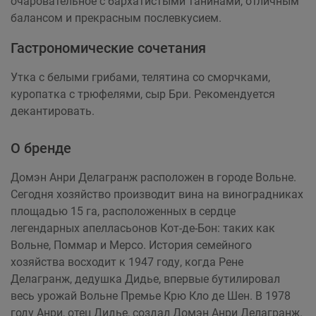
очаровательное с бархатистыми танинами, отличным
балансом и прекрасным послевкусием.
Гастрономические сочетания
Утка с белыми грибами, телятина со сморчками,
куропатка с трюфелями, сыр Бри. Рекомендуется
декантировать.
О бренде
Домэн Анри Делагранж расположен в городе Вольне.
Сегодня хозяйство производит вина на виноградниках
площадью 15 га, расположенных в сердце
легендарных апелласьонов Кот-де-Бон: таких как
Вольне, Поммар и Мерсо. История семейного
хозяйства восходит к 1947 году, когда Рене
Делагранж, дедушка Дидье, впервые бутилировал
весь урожай Вольне Премье Крю Кло де Шен. В 1978
году Анри, отец Дидье, создал Домэн Анри Делагранж.