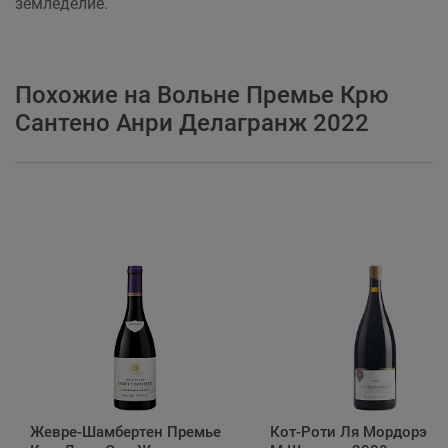
земледелие.
Похожие на Вольне Премье Крю
Сантено Анри Делагранж 2022
Жевре-Шамбертен Премье
Кот-Роти Ля Мордорэ