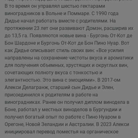
В то время он управлял шестью гектарами
виноградников в Вольне и Поммаре. С 1990 года
Дидье начал работать вместе с родителями. На
протяжении 23 лет они развивают Домэн, расширив их
до 13,5 га. Появляются новые вина - Бургонь От-Кот де
Бон Шардоне и Бургонь От-Кот де Бон Пино Нуар. Вот
как Дидье описывает стиль своих вин: «Все усилия
направлены на сохранение чистоты вкуса и ароматики
для получения объемных, хрустящих и округлых вин,
сочетающих полноту вкуса с тонкостью и
элегантностью. Это вина с эмоциями». В 2017-ом
Алекси Делагранж, старший сын Дидье и Элен,
присоединился к родителям в работе на
виноградниках. Ранее он получил диплом винодела в
Боне, работал у местных виноделов в Бургундии и
получил богатый опыт по работе с Пино Нуаром в
Орегоне, Новой Зеландии и Австралии. В 2023 Алекси
инициировал перевод поместья на органическое