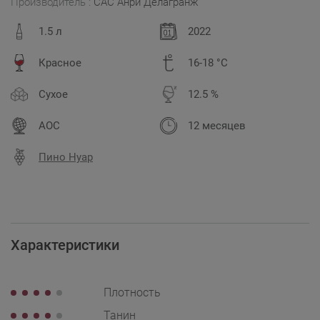
Производитель :
САС Анри Делагранж
1.5 л
2022
Красное
16-18 °C
Сухое
12.5 %
AOC
12 месяцев
Пино Нуар
Характеристики
Плотность
Танин