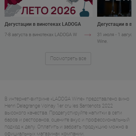
Дегустации в винотеках LADOGA
Дегустации в в
Wine
Wine
7-8 августа в винотеках LADOGA Wine.
31 июля - 1 авгус
Wine.
Посмотреть все
В интернет-витрине «LADOGA Wine» представлено вино
Henri Delagrange Volnay 1er cru les Santenots 2022
высокого качества. Продегустируйте напитки в сети
баров и ресторанов, оцените вкус и профессиональный
подход к делу. Оплатить и забрать продукцию можно в
официальных магазинах компании.