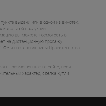
пункте выдачи или в одной из винотек.
лкогольной продукции.
ормацию вы можете посмотреть в
рет на дистанционную продажу
71-ФЗ и постановлением Правительства
ы, размещенные на сайте, носят
ительный характер, сделка купли—