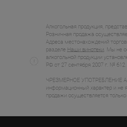
Алкогольная продукция, представ
Розничная продажа осуществляет
Адреса местонахождений торгов
разделе
Наши винотеки
. Мы не 
алкогольной продукции установл
РФ от 27 сентября 2007 г. № 612.
ЧРЕЗМЕРНОЕ УПОТРЕБЛЕНИЕ АЛК
информационный характер и не я
продажи осуществляется только