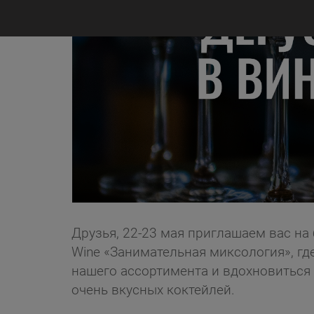
Друзья, 22-23 мая
приглашаем вас на 
Wine «Занимательная миксология
», г
нашего ассортимента и вдохновиться 
очень вкусных коктейлей.