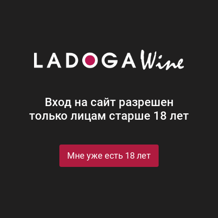
Наши винотеки
Акции
Новости
Блог
Винная
Ром
Виски
Ликеры
Коньяк
Джин
Крепк
Вход на сайт разрешен
только лицам старше 18 лет
х LADOGA Wine
Мне уже есть 18 лет