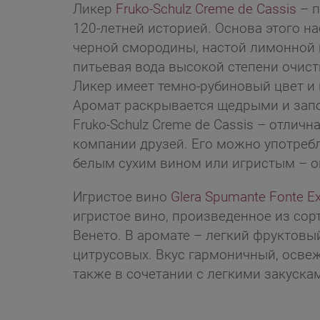
Ликер
Fruko-Schulz Creme de Cassis
– п
120-летней историей. Основа этого н
черной смородины, настой лимонной 
питьевая вода высокой степени очист
Ликер имеет темно-рубиновый цвет и 
Аромат раскрывается щедрыми и за
Fruko-Schulz Creme de Cassis – отлич
компании друзей. Его можно употребл
белым сухим вином или игристым – он в
Игристое вино
Glera Spumante Fonte Ex
игристое вино, произведенное из сор
Венето. В аромате – легкий фруктовый
цитрусовых. Вкус гармоничный, освеж
также в сочетании с легкими закуска