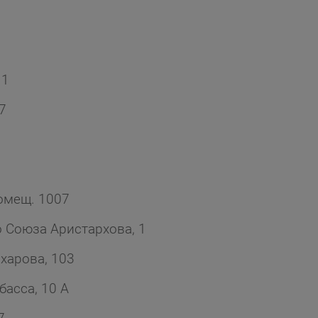
 1
7
помещ. 1007
 Союза Аристархова, 1
харова, 103
басса, 10 А