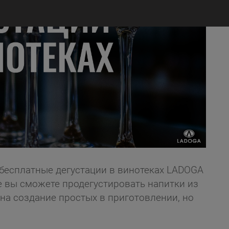
бесплатные дегустации в винотеках LADOGA
де вы сможете продегустировать напитки из
на создание простых в приготовлении, но