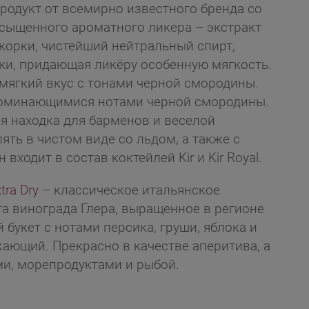
родукт от всемирно известного бренда со
асыщенного ароматного ликера – экстракт
корки, чистейший нейтральный спирт,
ки, придающая ликёру особенную мягкость.
мягкий вкус с тонами черной смородины.
поминающимися нотами черной смородины.
ная находка для барменов и веселой
ять в чистом виде со льдом, а также с
ходит в состав коктейлей Kir и Kir Royal.
tra Dry
– классическое итальянское
та винограда Глера, выращенное в регионе
 букет с нотами персика, груши, яблока и
ающий. Прекрасно в качестве аперитива, а
ми, морепродуктами и рыбой.