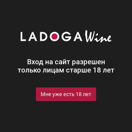
Наши винотеки
Акции
Новости
Блог
Винная
Ром
Виски
Ликеры
Коньяк
Джин
Крепк
Вход на сайт разрешен
только лицам старше 18 лет
асноармейская ул., д. 150
Мне уже есть 18 лет
Ви