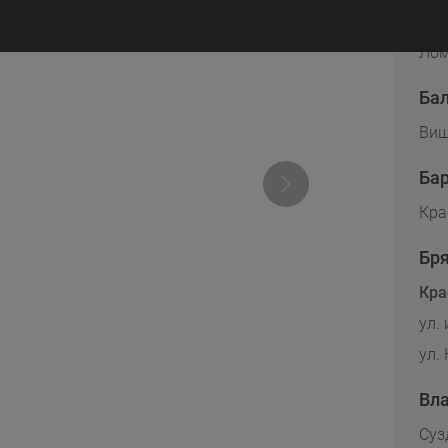
Ар
Лом
Ба
Виш
Ба
Кра
Бр
Кра
ул.
ул.
Вл
Суз