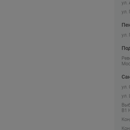
ул.
ул.
Пе
ул.
По
Рев
Мос
Сан
ул.
ул.
Выб
В1 
Кон
Кон