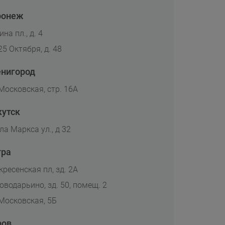
ронеж
на пл., д. 4
25 Октября, д. 48
енигород
 Московская, стр. 16А
кутск
ла Маркса ул., д 32
тра
кресенская пл, зд. 2А
Новодарьино, зд. 50, помещ. 2
 Московская, 5Б
ров