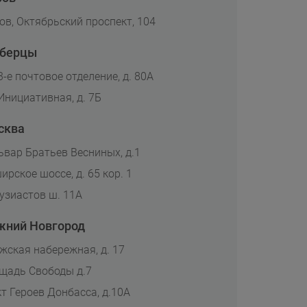
ов, Октябрьский проспект, 104
берцы
 3-е почтовое отделение, д. 80А
 Инициативная, д. 7Б
сква
ьвар Братьев Весниных, д.1
ирское шоссе, д. 65 кор. 1
узиастов ш. 11А
жний Новгород
жская набережная, д. 17
щадь Свободы д.7
кт Героев Донбасса, д.10А