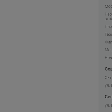
Мос
Нев
эта
Плес
Геро
Фил
Моск
Нова
Се
Окт
ул.
Се
ул.