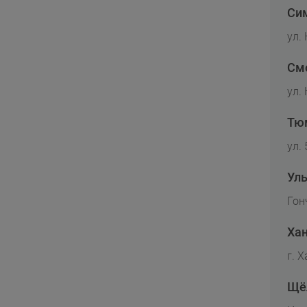
Си
ул. 
См
ул.
Тю
ул.
Ул
Гон
Ха
г. 
Щё