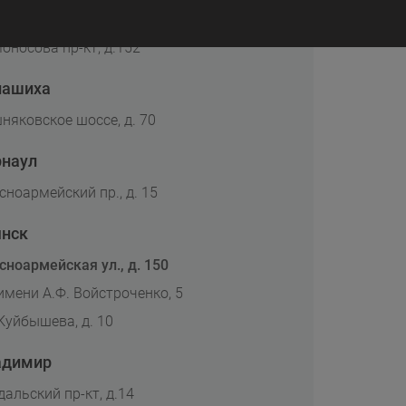
хангельск
оносова пр-кт, д.152
лашиха
няковское шоссе, д. 70
рнаул
сноармейский пр., д. 15
янск
сноармейская ул., д. 150
 имени А.Ф. Войстроченко, 5
 Куйбышева, д. 10
адимир
дальский пр-кт, д.14