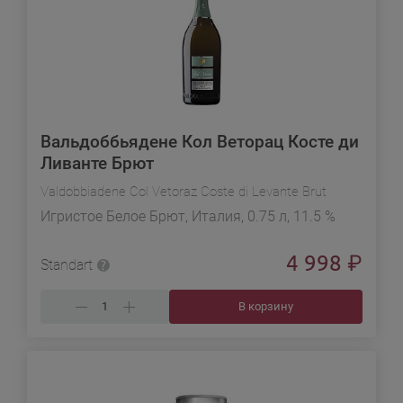
Вальдоббьядене Кол Веторац Косте ди
Ливанте Брют
Valdobbiadene Col Vetoraz Coste di Levante Brut
Игристое Белое Брют, Италия, 0.75 л, 11.5 %
4 998
₽
Standart
В корзину