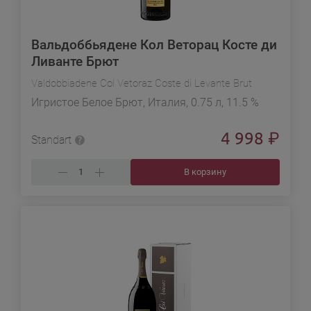
Вальдоббьядене Кол Веторац Косте ди
Ливанте Брют
Valdobbiadene Col Vetoraz Coste di Levante Brut
Игристое Белое Брют, Италия, 0.75 л, 11.5 %
4 998
₽
Standart
В корзину