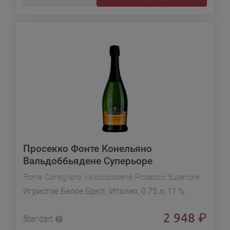
Просекко Фонте Конельяно
Вальдоббьядене Суперьоре
Fonte Conegliano Valdobbiadene Prosecco Superiore
Игристое Белое Брют, Италия, 0.75 л, 11 %
2 948
₽
Standart