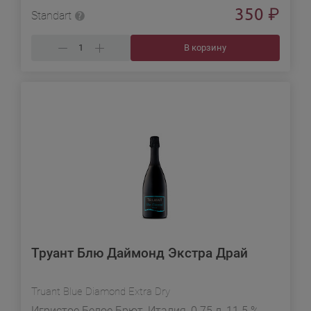
350
₽
Standart
В корзину
Труант Блю Даймонд Экстра Драй
Truant Blue Diamond Extra Dry
Игристое Белое Брют, Италия, 0.75 л, 11.5 %