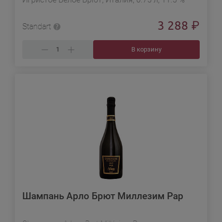
3 288
₽
Standart
В корзину
Шампань Арло Брют Миллезим Рар