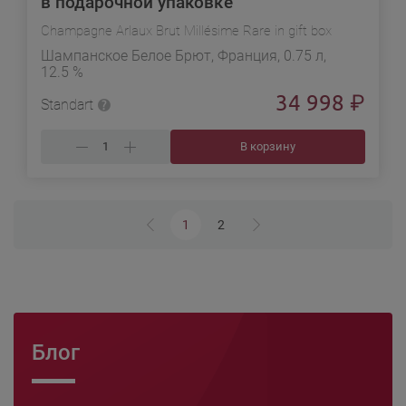
в подарочной упаковке
Champagne Arlaux Brut Millésime Rare in gift box
Шампанское Белое Брют, Франция, 0.75 л,
12.5 %
34 998
₽
Standart
В корзину
1
2
Блог