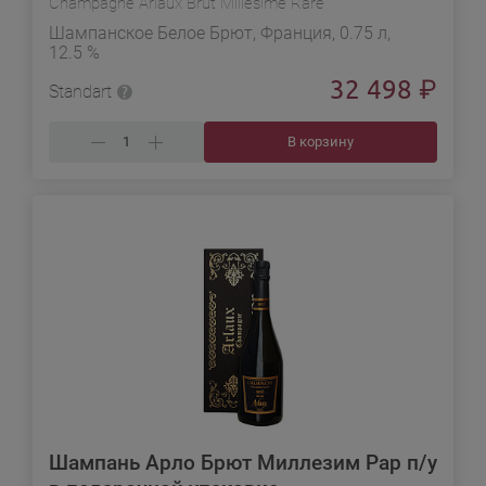
Champagne Arlaux Brut Millésime Rare
Шампанское Белое Брют, Франция, 0.75 л,
12.5 %
32 498
₽
Standart
В корзину
Шампань Арло Брют Миллезим Рар п/у