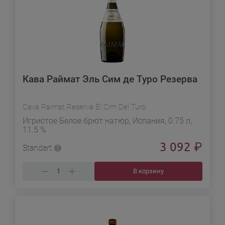
Кава Раймат Эль Сим де Туро Резерва
Cava Raimat Reserva El Cim Del Turo
Игристое Белое брют натюр, Испания, 0.75 л,
11.5 %
3 092
₽
Standart
В корзину