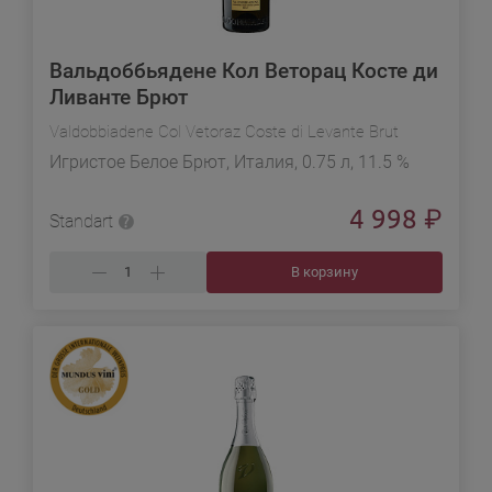
Вальдоббьядене Кол Веторац Косте ди
Ливанте Брют
Valdobbiadene Col Vetoraz Coste di Levante Brut
Игристое Белое Брют, Италия, 0.75 л, 11.5 %
4 998
₽
Standart
В корзину