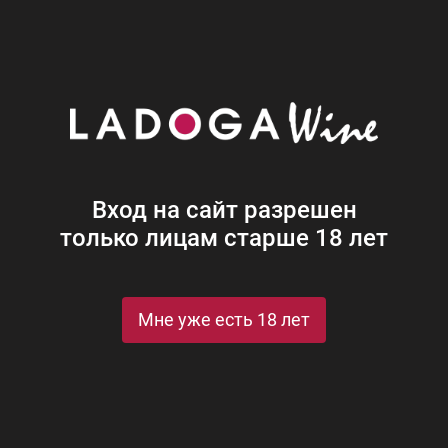
Наши винотеки
Акции
Новости
Блог
Винная
Ром
Виски
Ликеры
Коньяк
Джин
Крепк
Вход на сайт разрешен
только лицам старше 18 лет
Мне уже есть 18 лет