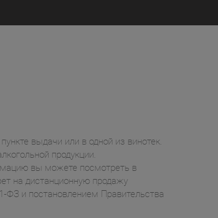
пункте выдачи или в одной из винотек.
лкогольной продукции.
ормацию вы можете посмотреть в
рет на дистанционную продажу
71-ФЗ и постановлением Правительства