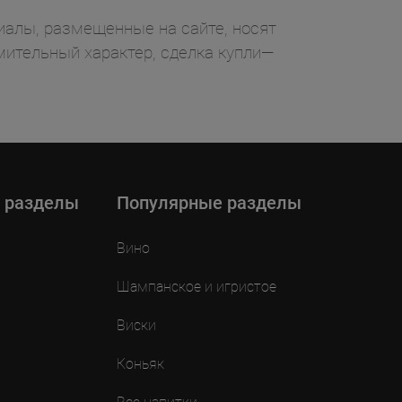
ы, размещенные на сайте, носят
ительный характер, сделка купли—
 разделы
Популярные разделы
Вино
Шампанское и игристое
Виски
Коньяк