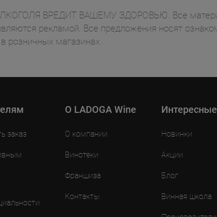
ОГОЛЯ ВРЕДИТ ВАШЕМУ ЗДОРОВЬЮ. Все материал
вляются рекламой. Все предложения носят ознаком
 в розничных магазинах.
телям
O LADOGA Wine
Интересные
ть заказ
О компании
Новинки
ивным
Винотеки
Акции
Франшиза
Блог
Контакты
Винная школа
циальности