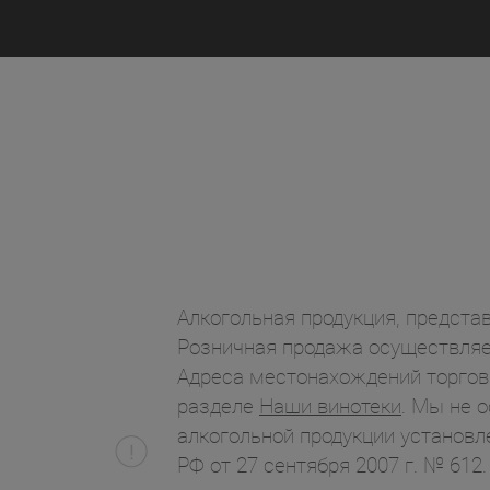
Алкогольная продукция, представ
Розничная продажа осуществляет
Адреса местонахождений торгов
разделе
Наши винотеки
. Мы не 
алкогольной продукции установл
РФ от 27 сентября 2007 г. № 612.