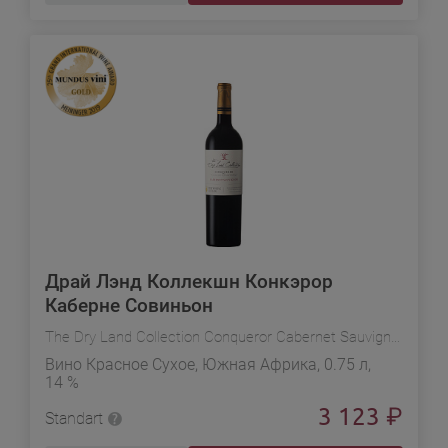
Драй Лэнд Коллекшн Конкэрор
Каберне Совиньон
The Dry Land Collection Conqueror Cabernet Sauvignon
Вино Красное Сухое, Южная Африка, 0.75 л,
14 %
3 123
₽
Standart