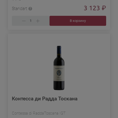
3 123
₽
Standart
В корзину
Контесса ди Радда Тоскана
Contessa di RaddaToscana IGT