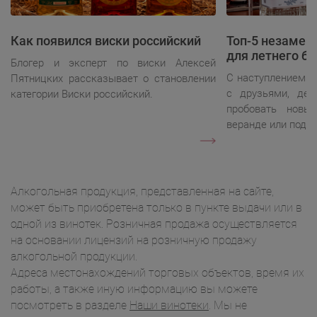
Как появился виски российский
Топ-5 незаме
для летнего ба
Блогер и эксперт по виски Алексей
С наступлением л
Пятницких рассказывает о становлении
с друзьями, дел
категории Виски российский.
пробовать новы
веранде или под 
Алкогольная продукция, представленная на сайте,
может быть приобретена только в пункте выдачи или в
одной из винотек. Розничная продажа осуществляется
на основании лицензий на розничную продажу
алкогольной продукции.
Адреса местонахождений торговых объектов, время их
работы, а также иную информацию вы можете
посмотреть в разделе
Наши винотеки
. Мы не