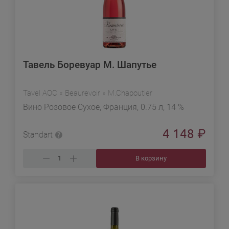
Тавель Боревуар М. Шапутье
Tavel AOC « Beaurevoir » M.Chapoutier
Вино Розовое Сухое, Франция, 0.75 л, 14 %
4 148
₽
Standart
В корзину