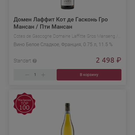
Домен Лаффит Кот де Гасконь Гро
Мансан / Пти Мансан
Cotes de Gascogne Domaine Laffitte Gros Manseng / Petit Manseng
Вино Белое Сладкое, Франция, 0.75 л, 11.5 %
2 498
₽
Standart
В корзину