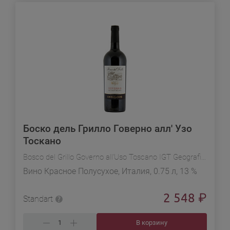
Боско дель Грилло Говерно алл' Узо
Тоскано
Bosco del Grillo Governo all'Uso Toscano IGT Geografico
Вино Красное Полусухое, Италия, 0.75 л, 13 %
2 548
₽
Standart
В корзину