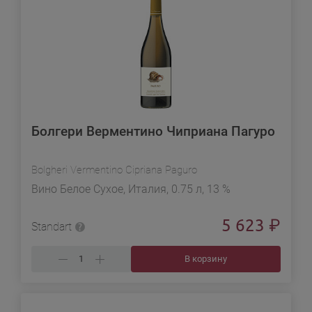
Болгери Верментино Чиприана Пагуро
Bolgheri Vermentino Cipriana Paguro
Вино Белое Сухое, Италия, 0.75 л, 13 %
5 623
₽
Standart
В корзину