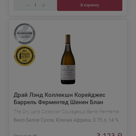
В корзину
Драй Лэнд Коллекшн Корейджес
Баррель Ферментед Шенен Блан
The Dry Land Collection Courageous Barrel Fermented Chenin Blanc
Вино Белое Сухое, Южная Африка, 0.75 л, 14 %
3 123
₽