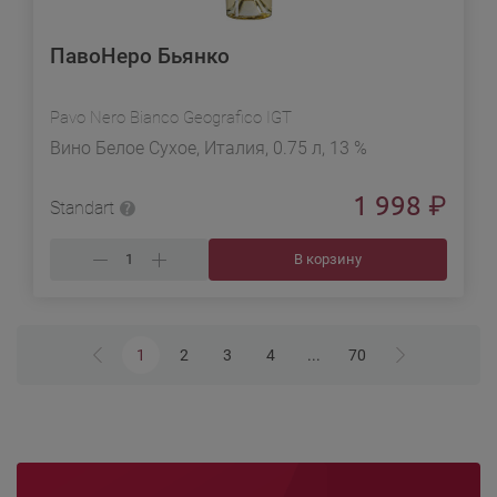
ПавоНеро Бьянко
Pavo Nero Bianco Geografico IGT
Вино Белое Сухое, Италия, 0.75 л, 13 %
1 998
₽
Standart
В корзину
1
2
3
4
...
70