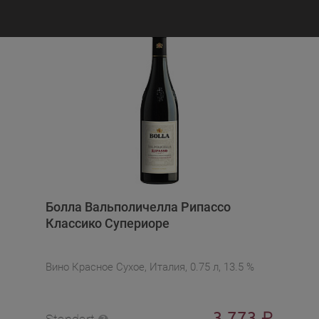
Болла Вальполичелла Рипассо
Классико Супериоре
Вино Красное Сухое, Италия, 0.75 л, 13.5 %
3 773
₽