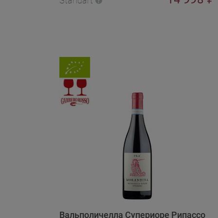
Standart
Вальполичелла Супериоре Рипассо