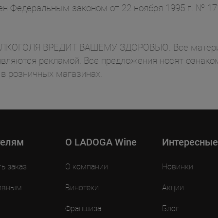
ен Федеральным законом от 22 ноября 1995 г. № 1
ОГОЛЯ ВРЕДИТ ВАШЕМУ ЗДОРОВЬЮ. Все материал
вляются рекламой. Все предложения носят ознаком
 в розничных магазинах.
телям
O LADOGA Wine
Интересные
ть заказ
О компании
Новинки
ивным
Винотеки
Акции
Франшиза
Блог