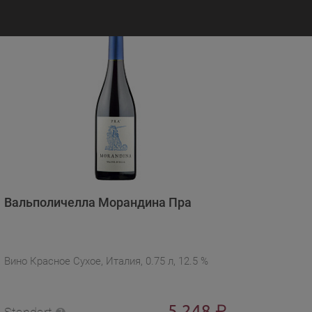
Вальполичелла Морандина Пра
Вино Красное Сухое, Италия, 0.75 л, 12.5 %
5 248
₽