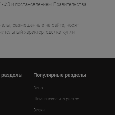
71-ФЗ и постановлением Правительства
ы, размещенные на сайте, носят
ительный характер, сделка купли—
 разделы
Популярные разделы
Вино
Шампанское и игристое
Виски