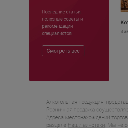
Последние статьи,
полезные советы и
Ко
рекомендации
8 а
специалистов
Смотреть все
Алкогольная продукция, представ
Розничная продажа осуществляет
Адреса местонахождений торгов
разделе
Наши винотеки
. Мы не 