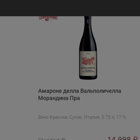
Амароне делла Вальполичелла
Морандина Пра
Вино Красное Сухое, Италия, 0.75 л, 17 %
14 998
₽