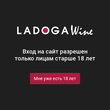
Наши винотеки
Акции
Новости
Блог
Винная
Ром
Виски
Ликеры
Коньяк
Джин
Крепк
Вход на сайт разрешен
только лицам старше 18 лет
Мне уже есть 18 лет