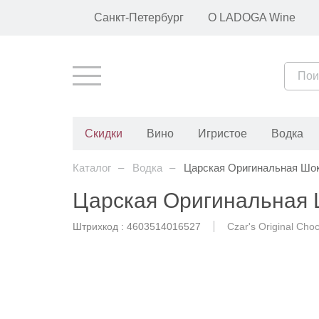
О LADOGA Wine
Санкт-Петербург
Скидки
Вино
Игристое
Водка
Каталог
Водка
Царская Оригинальная Шо
Царская Оригинальная
Штрихкод : 4603514016527
Czar's Original Choc