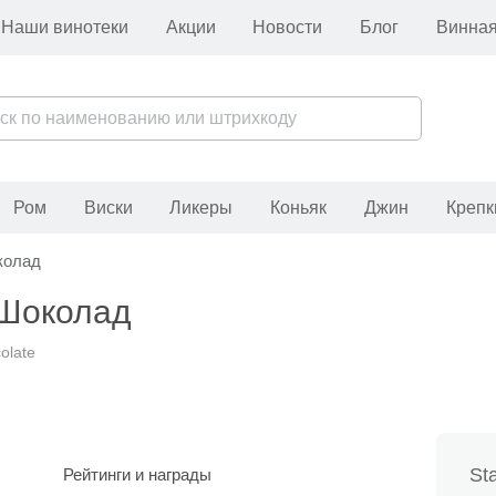
Наши винотеки
Акции
Новости
Блог
Винная
Ром
Виски
Ликеры
Коньяк
Джин
Крепк
колад
 Шоколад
olate
St
Рейтинги и награды