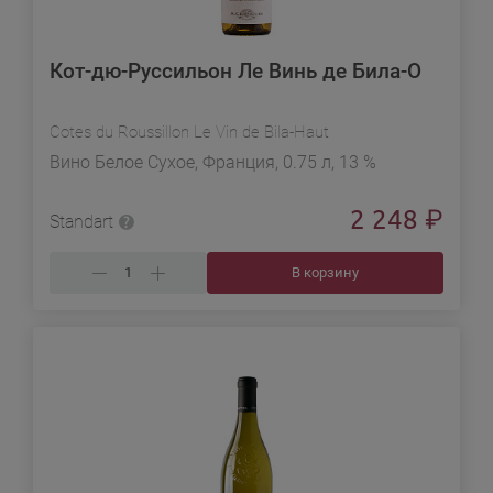
Кот-дю-Руссильон Ле Винь де Била-О
Cotes du Roussillon Le Vin de Bila-Haut
Вино Белое Сухое, Франция, 0.75 л, 13 %
2 248
₽
Standart
В корзину