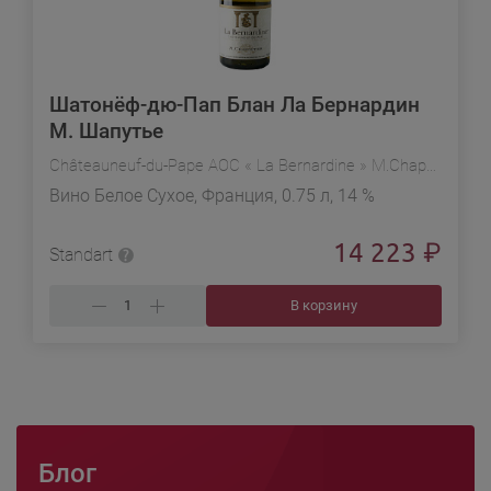
Шатонёф-дю-Пап Блан Ла Бернардин
М. Шапутье
Châteauneuf-du-Pape AOC « La Bernardine » M.Chapoutier
Вино Белое Сухое, Франция, 0.75 л, 14 %
14 223
₽
Standart
В корзину
Блог