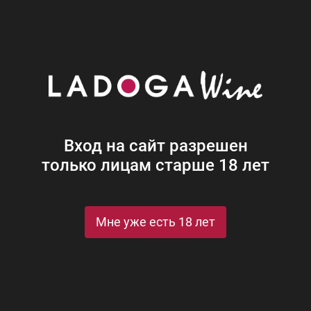
Наши винотеки
Акции
Новости
Блог
Винная
Ром
Виски
Ликеры
Коньяк
Джин
Крепк
Вход на сайт разрешен
только лицам старше 18 лет
Мне уже есть 18 лет