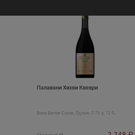
Палавани Хихви Квеври
Вино Белое Сухое, Грузия, 0.75 л, 12 %
2 248
₽