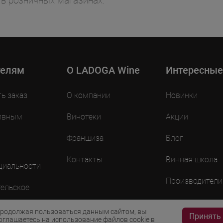
 в розничных магазинах.
телям
O LADOGA Wine
Интересные
ть заказ
О компании
Новинки
ивным
Винотеки
Акции
Франшиза
Блог
Контакты
Винная школа
циальности
Производители
ельское
ие
родолжая пользоваться данным сайтом, вы
Принять
оглашаетесь на использование файлов cookie в