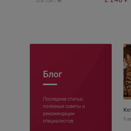
Standart
Блог
Последние статьи,
полезные советы и
Ко
рекомендации
8 а
специалистов