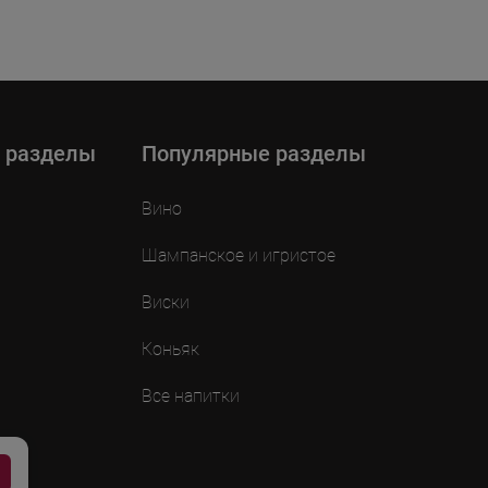
 разделы
Популярные разделы
Вино
Шампанское и игристое
Виски
Коньяк
Все напитки