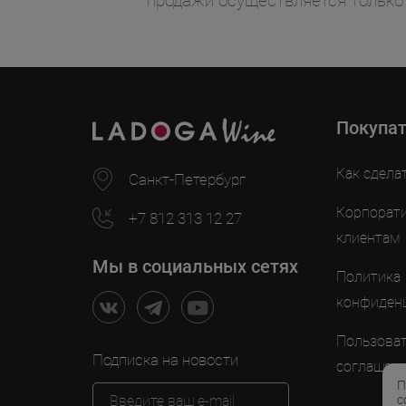
продажи осуществляется только
Покупа
Как сдела
Санкт-Петербург
Корпорат
+7 812 313 12 27
клиентам
Мы в социальных сетях
Политика
конфиден
Пользоват
Подписка на новости
соглашен
П
с