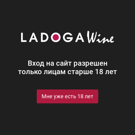
Наши винотеки
Акции
Новости
Блог
Винная
Ром
Виски
Ликеры
Коньяк
Джин
Крепк
Вход на сайт разрешен
только лицам старше 18 лет
Мне уже есть 18 лет