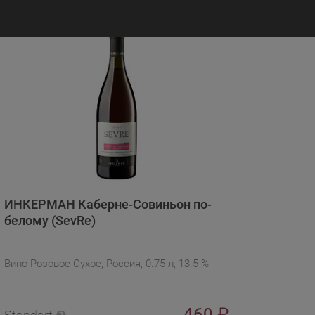
ИНКЕРМАН Каберне-Совиньон по-
белому (SevRe)
Вино Розовое Сухое, Россия, 0.75 л, 13.5 %
460
₽