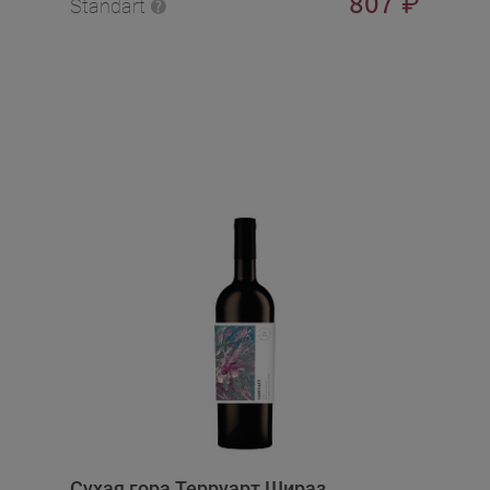
807
₽
Standart
Сухая гора Терруарт Шираз