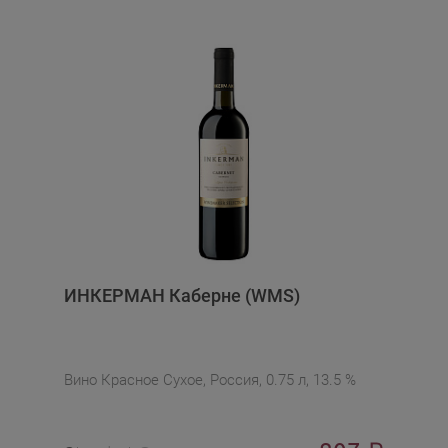
ИНКЕРМАН Каберне (WMS)
Вино Красное Сухое, Россия, 0.75 л, 13.5 %