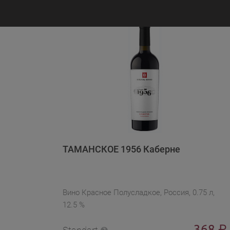
ТАМАНСКОЕ 1956 Каберне
Вино Красное Полусладкое, Россия, 0.75 л,
12.5 %
368
₽