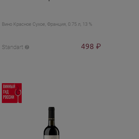
Вино Красное Сухое, Франция, 0.75 л, 13 %
498
₽
Standart