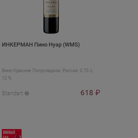
ИНКЕРМАН Пино Нуар (WMS)
Вино Красное Полусладкое, Россия, 0.75 л,
12 %
618
₽
Standart