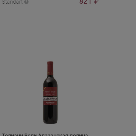
821
₽
Standart
Телиани Вели Алазанская долина