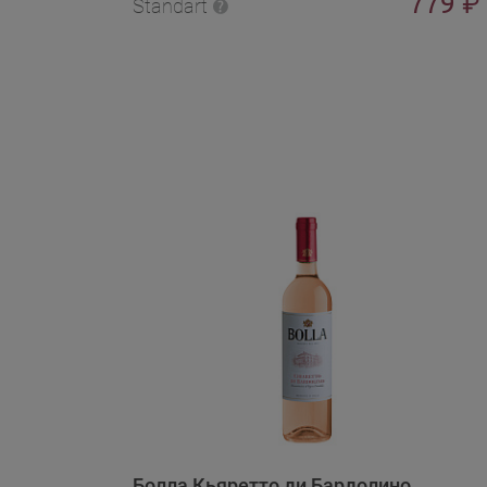
779
₽
Standart
Болла Кьяретто ди Бардолино