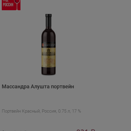
Массандра Алушта портвейн
Портвейн Красный, Россия, 0.75 л, 17 %