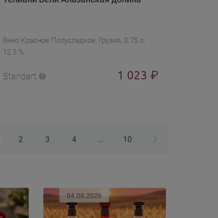
Вино Красное Полусладкое, Грузия, 0.75 л,
12.5 %
1 023
₽
Standart
2
3
4
...
10
04.08.2026