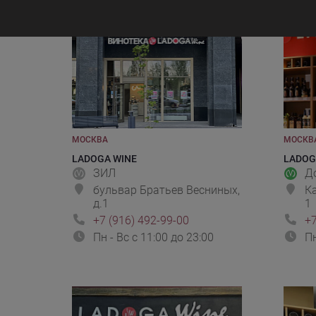
МОСКВА
МОСКВ
LADOGA WINE
LADOG
ЗИЛ
Д
бульвар Братьев Весниных,
Ка
д.1
1
+7 (916) 492-99-00
+7
Пн - Вс с 11:00 до 23:00
Пн