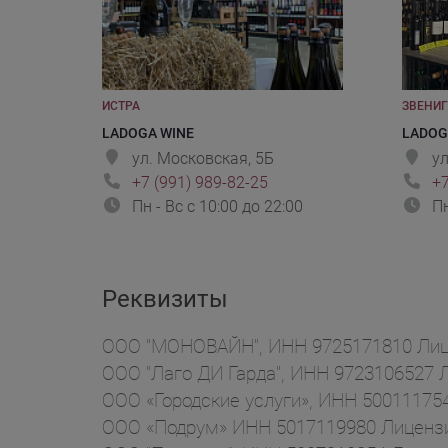
ИСТРА
ЗВЕНИ
LADOGA WINE
LADOG
ул. Московская, 5Б
ул
+7 (991) 989-82-25
+7
Пн - Вс с 10:00 до 22:00
Пн
Реквизиты
ООО "МОНОВАЙН", ИНН 9725171810 Лице
ООО "Лаго ДИ Гарда", ИНН 9723106527 Л
ООО «Городские услуги», ИНН 500111754
ООО «Подрум» ИНН 5017119980 Лицензия 