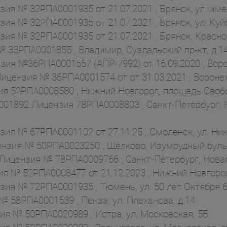
ия № 32РПА0001935 от 21.07.2021 , Брянск, ул. имен
ия № 32РПА0001935 от 21.07.2021 , Брянск, ул. Куй
ия № 32РПА0001935 от 21.07.2021 , Брянск, Красноа
 33РПА0001855 , Владимир, Суздальский пр-кт, д.1
ия №36РПА0001557 (АПР-7992) от 16.09.2020 , Ворон
цензия № 36РПА0001574 от от 31.03.2021 , Воронеж, 
я 52РПА0008580 , Нижний Новгород, площадь Свобо
01892 Лицензия 78РПА0008803 , Санкт-Петербург, 
ия № 67РПА0001102 от 27.11.25 , Смоленск, ул. Ник
нзия № 50РПА0023250 , Щёлково, Изумрудный бульв
цензия № 78РПА0009766 , Санкт-Петербург, Новая ул.
 № 52РПА0008477 от 21.12.2023 , Нижний Новгород
ия № 72РПА0001935 , Тюмень, ул. 50 лет Октября 6
 58РПА0001539 , Пенза, ул. Плеханова, д.14
ия № 50РПА0020989 , Истра, ул. Московская, 5Б