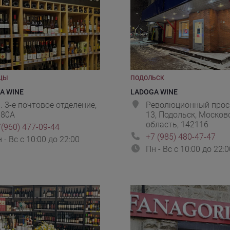
ЦЫ
ПОДОЛЬСК
A WINE
LADOGA WINE
. 3-е почтовое отделение,
Революционный прос
 80А
13, Подольск, Москов
область, 142116
(960) 477-09-44
+7 (985) 480-47-47
 - Вс с 10:00 до 22:00
Пн - Вс с 10:00 до 22:0