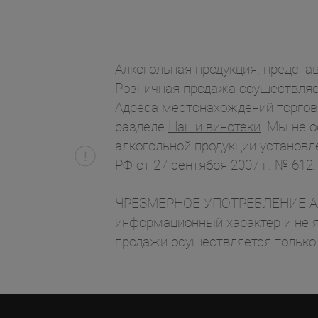
Алкогольная продукция, представ
Розничная продажа осуществляет
Адреса местонахождений торгов
разделе
Наши винотеки
. Мы не 
алкогольной продукции установл
РФ от 27 сентября 2007 г. № 612.
ЧРЕЗМЕРНОЕ УПОТРЕБЛЕНИЕ АЛК
информационный характер и не я
продажи осуществляется только