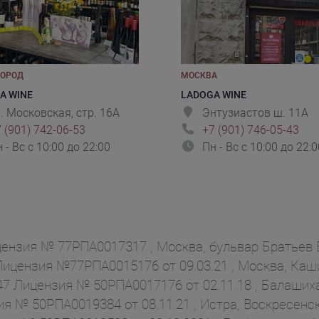
ГОРОД
МОСКВА
A WINE
LADOGA WINE
. Московская, стр. 16А
Энтузиастов ш. 11А
 (901) 742-06-53
+7 (901) 746-05-43
 - Вс с 10:00 до 22:00
Пн - Вс с 10:00 до 22:0
нзия № 77РПА0017317 , Москва, бульвар Братьев В
ицензия №77РПА0015176 от 09.03.21 , Москва, Кашир
7 Лицензия № 50РПА0017176 от 02.11.18 , Балашиха
№ 50РПА0019384 от 08.11.21 , Истра, Воскресенска