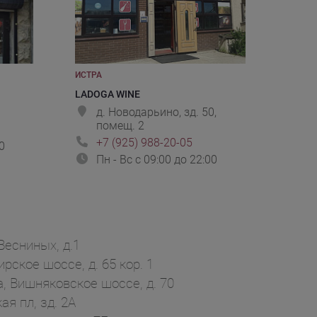
ИСТРА
LADOGA WINE
д. Новодарьино, зд. 50,
помещ. 2
+7 (925) 988-20-05
0
Пн - Вс с 09:00 до 22:00
есниных, д.1
ское шоссе, д. 65 кор. 1
, Вишняковское шоссе, д. 70
я пл, зд. 2А