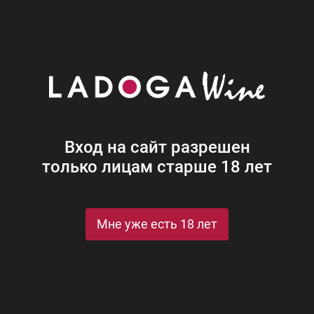
Наши винотеки
Акции
Новости
Блог
Винная
Ром
Виски
Ликеры
Коньяк
Джин
Крепк
Вход на сайт разрешен
только лицам старше 18 лет
и Монополь
Мне уже есть 18 лет
ым
Архангельск
Барнаул
Брянск
Владимир