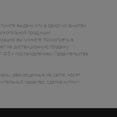
пункте выдачи или в одной из винотек.
лкогольной продукции.
ормацию вы можете посмотреть в
рет на дистанционную продажу
71-ФЗ и постановлением Правительства
ы, размещенные на сайте, носят
ительный характер, сделка купли—