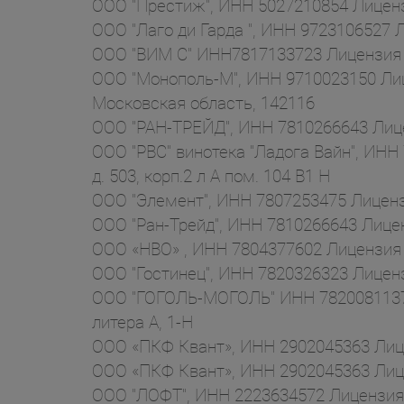
ООО "Престиж", ИНН 5027210854 Лицензи
ООО "Лаго ди Гарда ", ИНН 9723106527 Л
ООО "ВИМ С" ИНН7817133723 Лицензия №
ООО "Монополь-М", ИНН 9710023150 Лиц
Московская область, 142116
ООО "РАН-ТРЕЙД", ИНН 7810266643 Лицен
ООО "РВС" винотека "Ладога Вайн", ИНН
д. 503, корп.2 л А пом. 104 В1 Н
ООО "Элемент", ИНН 7807253475 Лицензия 
ООО "Ран-Трейд", ИНН 7810266643 Лицен
ООО «НВО» , ИНН 7804377602 Лицензия №
ООО "Гостинец", ИНН 7820326323 Лиценз
ООО "ГОГОЛЬ-МОГОЛЬ" ИНН 7820081137 Л
литера А, 1-Н
ООО «ПКФ Квант», ИНН 2902045363 Лице
ООО «ПКФ Квант», ИНН 2902045363 Лицен
ООО "ЛОФТ", ИНН 2223634572 Лицензия №