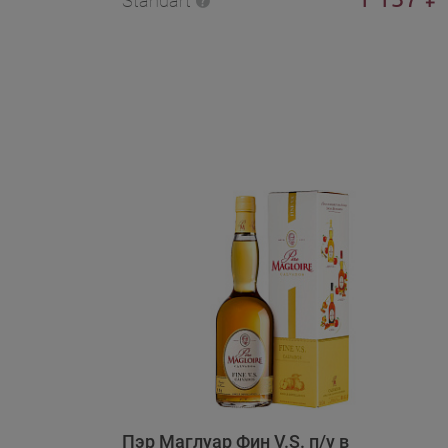
Standart
Пэр Маглуар Фин V.S. п/у в