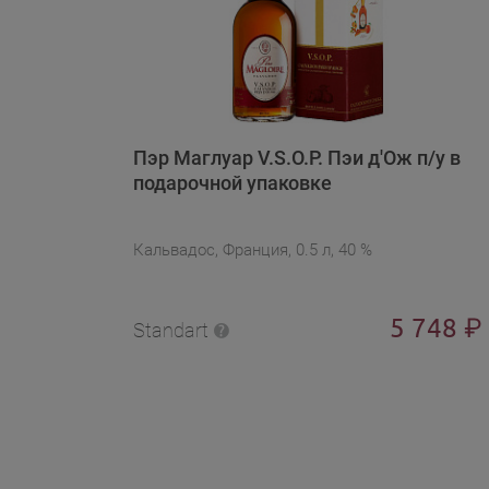
Пэр Маглуар V.S.O.P. Пэи д'Ож п/у в
подарочной упаковке
Кальвадос, Франция, 0.5 л, 40 %
5 748
₽
Standart