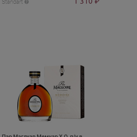
1 310
₽
Standart
Пэр Маглуар Мемуар X.O. п/у в