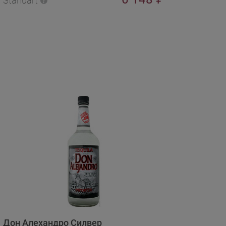
Standart
Дон Алехандро Силвер