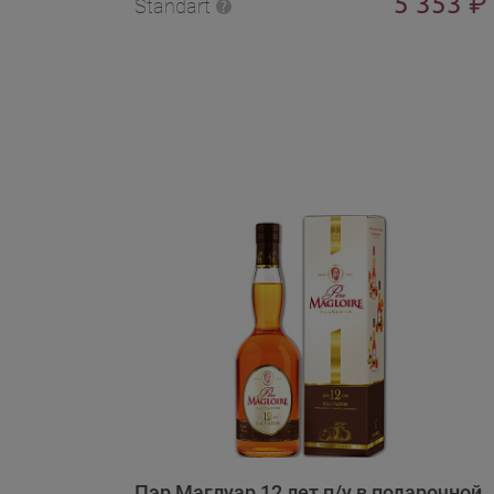
5 353
₽
Standart
Пэр Маглуар 12 лет п/у в подарочной