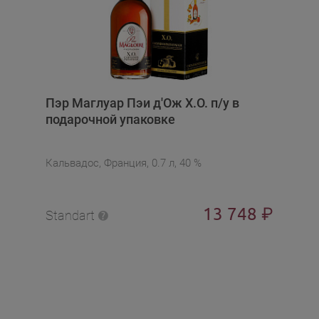
Пэр Маглуар Пэи д'Ож X.O. п/у в
подарочной упаковке
Кальвадос, Франция, 0.7 л, 40 %
13 748
₽
Standart