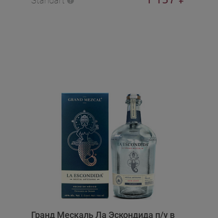
Standart
Гранд Мескаль Ла Эскондида п/у в