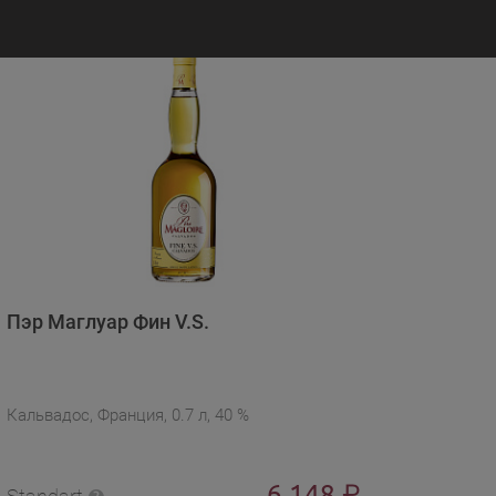
Пэр Маглуар Фин V.S.
Кальвадос, Франция, 0.7 л, 40 %
6 148
₽