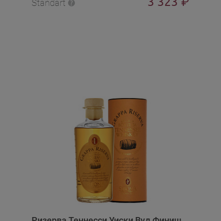
3 323
₽
Standart
Ризерва Теннесси Уиски Вуд Финиш