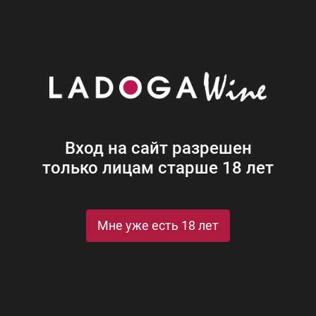
Наши винотеки
Акции
Новости
Блог
Винная
Ром
Виски
Ликеры
Коньяк
Джин
Крепк
Вход на сайт разрешен
только лицам старше 18 лет
о 102
Мне уже есть 18 лет